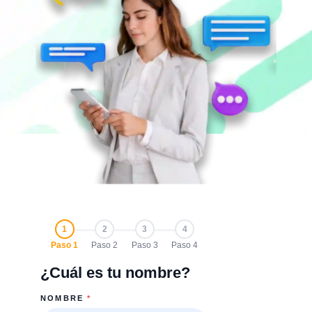
1
2
3
4
Paso 1
Paso 2
Paso 3
Paso 4
¿Cuál es tu nombre?
NOMBRE
*