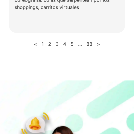
coreografía: colas que serpentean por los
shoppings, carritos virtuales
<
1
2
3
4
5
…
88
>