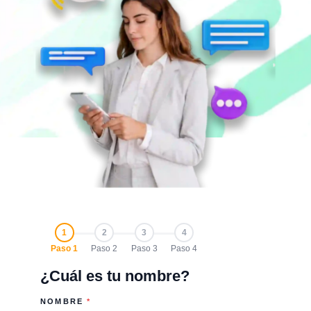
1
2
3
4
Paso 1
Paso 2
Paso 3
Paso 4
¿Cuál es tu nombre?
NOMBRE
*