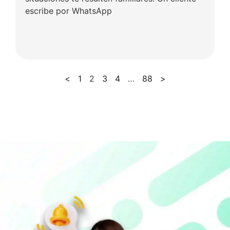
escribe por WhatsApp
<
1
2
3
4
…
88
>