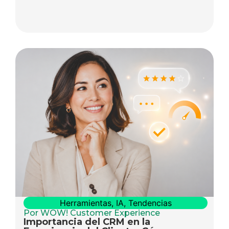
Herramientas
,
IA
,
Tendencias
Por WOW! Customer Experience
Importancia del CRM en la