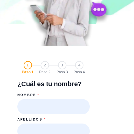
1
2
3
4
Paso 1
Paso 2
Paso 3
Paso 4
¿Cuál es tu nombre?
NOMBRE
*
APELLIDOS
*