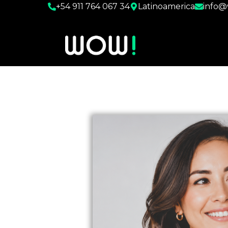
+54 911 764 067 34
Latinoamerica
info