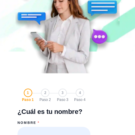
1
2
3
4
Paso 1
Paso 2
Paso 3
Paso 4
¿Cuál es tu nombre?
NOMBRE
*