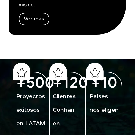
Ver más
+
500
+
120
+
10
Proyectos
Clientes
Países
exitosos
Confian
nos eligen
en LATAM
en