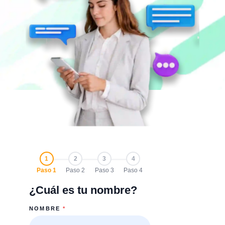
1
2
3
4
Paso 1
Paso 2
Paso 3
Paso 4
¿Cuál es tu nombre?
NOMBRE
*