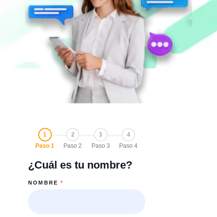
1
2
3
4
Paso 1
Paso 2
Paso 3
Paso 4
¿Cuál es tu nombre?
NOMBRE
*