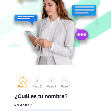
1
2
3
4
Paso 1
Paso 2
Paso 3
Paso 4
¿Cuál es tu nombre?
NOMBRE
*