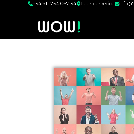
+54 911 764 067 34
Latinoamerica
info