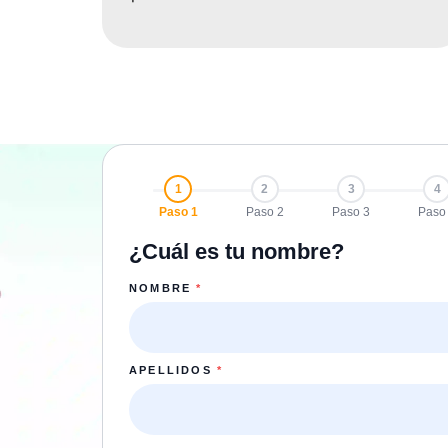
1
2
3
4
Paso 1
Paso 2
Paso 3
Paso
¿Cuál es tu nombre?
NOMBRE
*
APELLIDOS
*