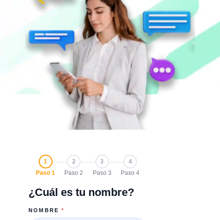
1
2
3
4
Paso 1
Paso 2
Paso 3
Paso 4
¿Cuál es tu nombre?
NOMBRE
*