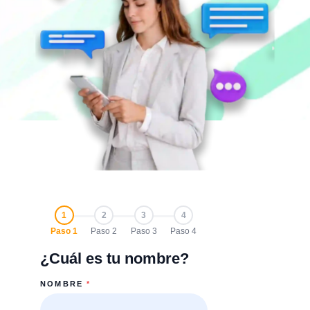
1
2
3
4
Paso 1
Paso 2
Paso 3
Paso 4
¿Cuál es tu nombre?
NOMBRE
*