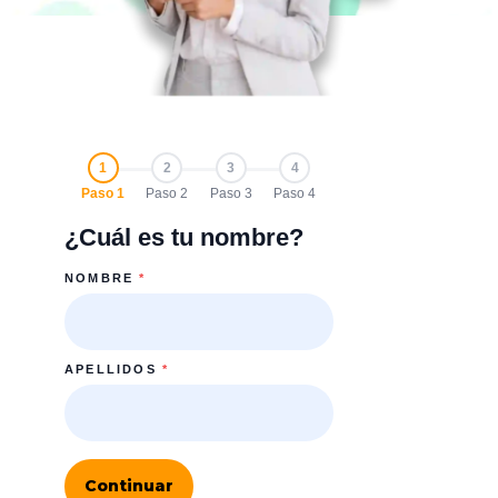
1
2
3
4
Paso 1
Paso 2
Paso 3
Paso 4
¿Cuál es tu nombre?
NOMBRE
*
APELLIDOS
*
Continuar