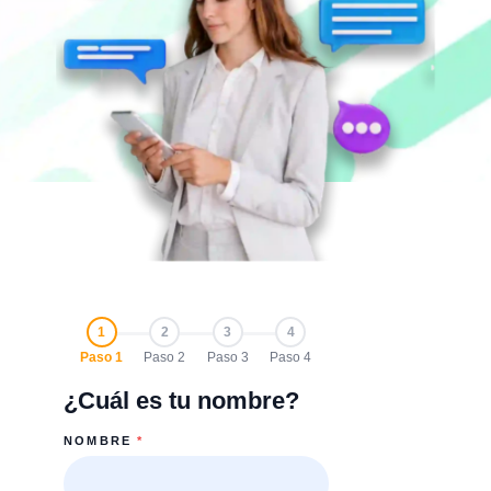
1
2
3
4
Paso 1
Paso 2
Paso 3
Paso 4
¿Cuál es tu nombre?
NOMBRE
*