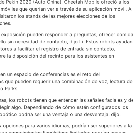
 de Pekín 2020 (Auto China), Cheetah Mobile ofreció a los
omóviles que querían ver a través de su aplicación móvil. A
sitaron los stands de las mejores elecciones de los
ches.
 la exposición pueden responder a preguntas, ofrecer comid
llo sin necesidad de contacto, dijo Li. Estos robots ayudan
ores a facilitar el registro de entrada sin contacto,
re la disposición del recinto para los asistentes en
 en un espacio de conferencias es el reto del
os que pueden requerir una combinación de voz, lectura de
jo Parks.
s, los robots tienen que entender las señales faciales y d
legir algo. Dependiendo de cómo estén configurados los
robótico podría ser una ventaja o una desventaja, dijo.
s y opciones para varios idiomas, podrían ser superiores a la
con conocimientos lingüísticos limitados podrían acabar