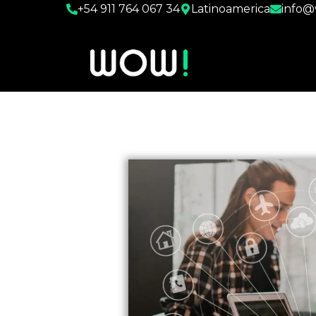
+54 911 764 067 34
Latinoamerica
info