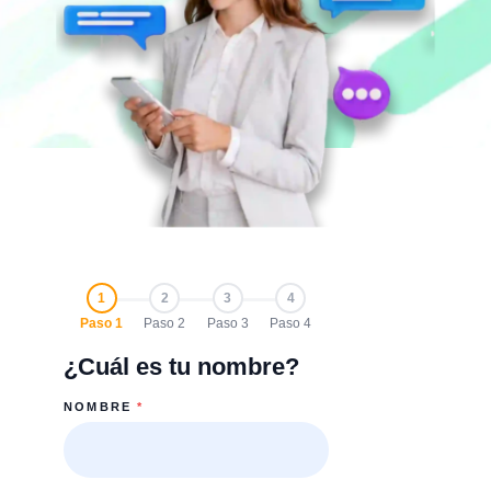
1
2
3
4
Paso 1
Paso 2
Paso 3
Paso 4
¿Cuál es tu nombre?
NOMBRE
*