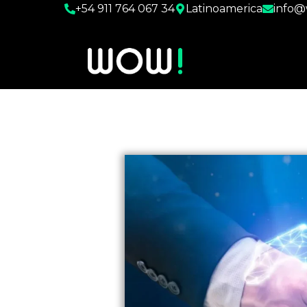
+54 911 764 067 34
Latinoamerica
info