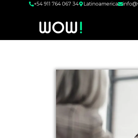
+54 911 764 067 34
Latinoamerica
info