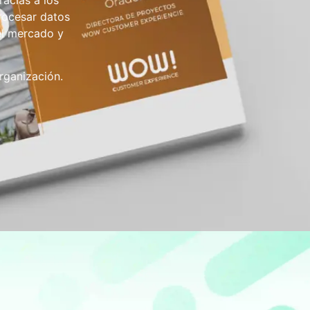
acias a los
rocesar datos
el mercado y
rganización.