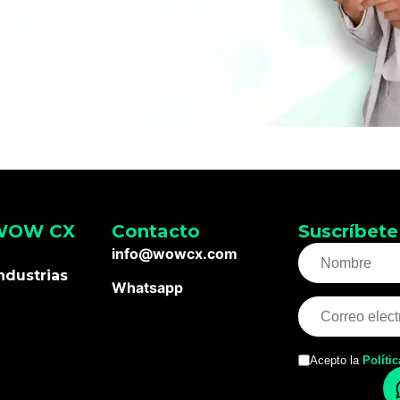
 WOW CX
Contacto
Suscríbete
info@wowcx.com
ndustrias
Whatsapp
Acepto la
Políti