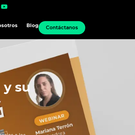
osotros
Blog
Contáctanos
 y su