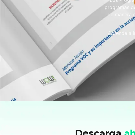
Los Progra
programas de
de manera e
Aprende a i
Descarga
a