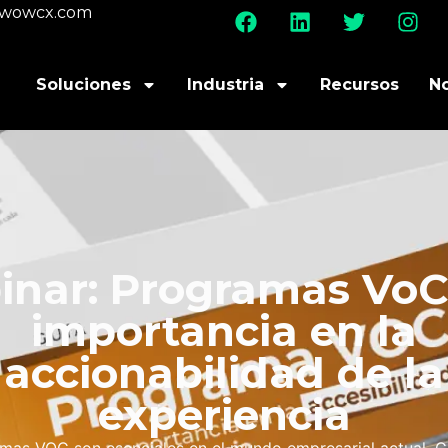
@wowcx.com
Soluciones
Industria
Recursos
N
nar: Programas VoC
importancia en la
accionabilidad de la
experiencia