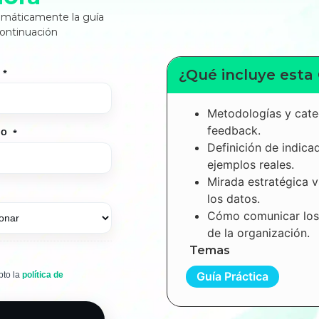
omáticamente la guía
continuación
¿Qué incluye esta
E
*
Metodologías y cate
feedback.
NO
*
Definición de indica
ejemplos reales.
Mirada estratégica v
los datos.
Cómo comunicar los 
de la organización.
Temas
Guía Práctica
pto la
política de