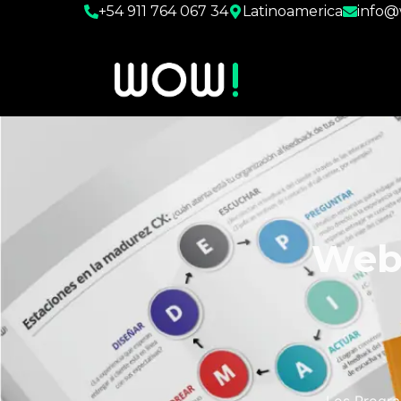
+54 911 764 067 34
Latinoamerica
info
Webi