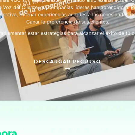
mas VOC son esenciales en el mundo empresarial actual. Gr
 Voz del Cliente, las compañías líderes han aprendido a: P
fectiva, Diseñar experiencias acordes a las necesidades d
Ganar la preferencia de sus clientes.
mplementar estar estrategias para alcanzar el éxito de tu o
DESCARGAR RECURSO
hora