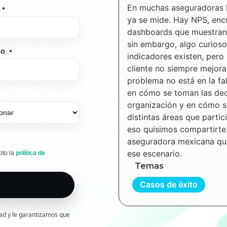
En muchas aseguradoras la
E
*
ya se mide. Hay NPS, enc
dashboards que muestran 
sin embargo, algo curioso
NO
*
indicadores existen, pero 
cliente no siempre mejora
problema no está en la fa
en cómo se toman las dec
organización y en cómo 
distintas áreas que partic
eso quisimos compartirte
aseguradora mexicana qu
ese escenario.
pto la
política de
Temas
Casos de éxito
dad y le garantizamos que