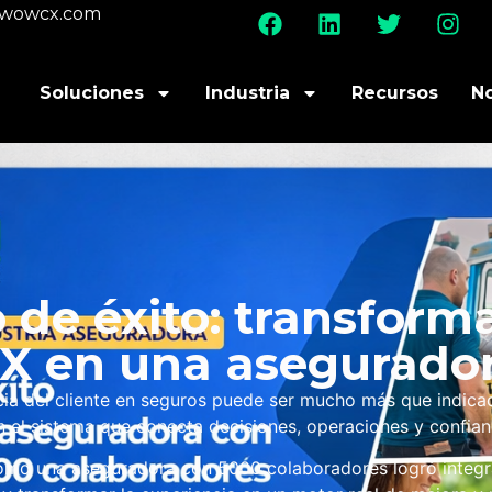
@wowcx.com
Soluciones
Industria
Recursos
N
 de éxito: transform
X en una asegurado
cia del cliente en seguros puede ser mucho más que indica
n el sistema que conecta decisiones, operaciones y confianz
mo una aseguradora con 5000 colaboradores logró integr