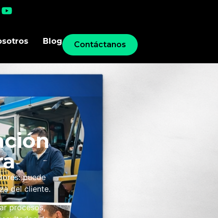
osotros
Blog
Contáctanos
ación
ra
dores: puede
a del cliente.
ar procesos,