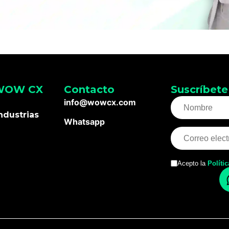
 WOW CX
Contacto
Suscríbete
info@wowcx.com
ndustrias
Whatsapp
Acepto la
Políti