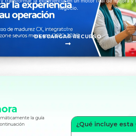
 y transformar la experiencia en un motor real de mejora y
negocio.
DESCARGAR RECURSO
hora
omáticamente la guía
¿Qué incluye esta
continuación