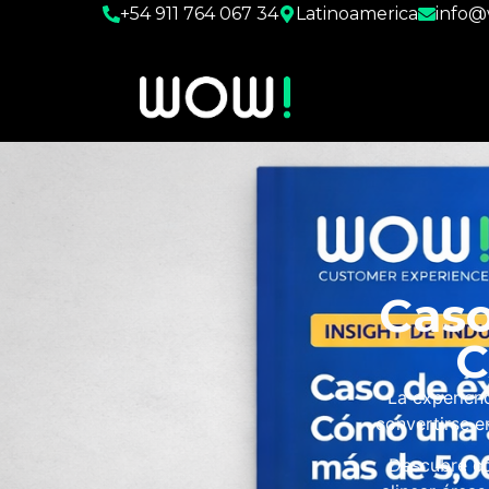
+54 911 764 067 34
Latinoamerica
info
Caso
C
La experien
convertirse e
Descubre có