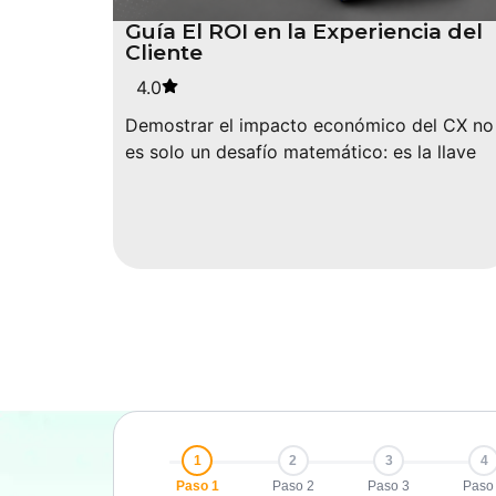
Guía El ROI en la Experiencia del
Cliente
4.0
Demostrar el impacto económico del CX no
es solo un desafío matemático: es la llave
1
2
3
4
Paso 1
Paso 2
Paso 3
Paso